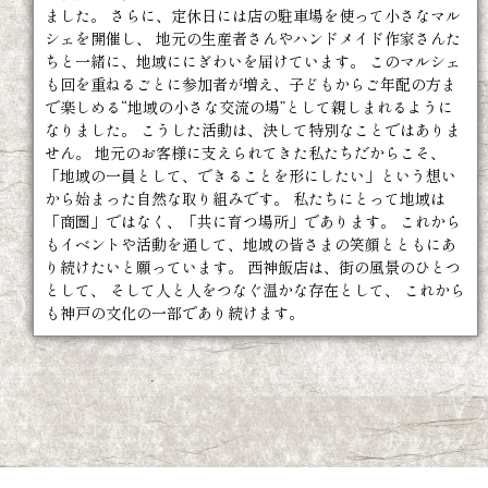
ました。 さらに、定休日には店の駐車場を使って小さなマル
シェを開催し、 地元の生産者さんやハンドメイド作家さんた
ちと一緒に、地域ににぎわいを届けています。 このマルシェ
も回を重ねるごとに参加者が増え、子どもからご年配の方ま
で楽しめる“地域の小さな交流の場”として親しまれるように
なりました。 こうした活動は、決して特別なことではありま
せん。 地元のお客様に支えられてきた私たちだからこそ、
「地域の一員として、できることを形にしたい」という想い
から始まった自然な取り組みです。 私たちにとって地域は
「商圏」ではなく、「共に育つ場所」であります。 これから
もイベントや活動を通して、地域の皆さまの笑顔とともにあ
り続けたいと願っています。 西神飯店は、街の風景のひとつ
として、 そして人と人をつなぐ温かな存在として、 これから
も神戸の文化の一部であり続けます。