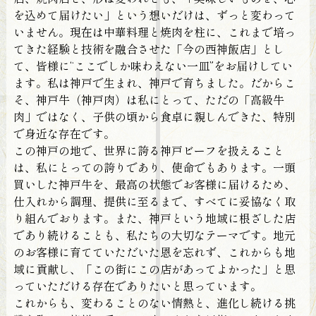
を込めて届けたい」という想いだけは、ずっと変わって
いません。現在は中華料理と焼肉を柱に、これまで培っ
てきた経験と技術を融合させた「今の西神飯店」とし
て、皆様に“ここでしか味わえない一皿”をお届けしてい
ます。私は神戸で生まれ、神戸で育ちました。だからこ
そ、神戸牛（神戸肉）は私にとって、ただの「高級牛
肉」ではなく、子供の頃から食卓に親しんできた、特別
で身近な存在です。
この神戸の地で、世界に誇る神戸ビーフを扱えること
は、私にとっての誇りであり、使命でもあります。一頭
買いした神戸牛を、最高の状態でお客様に届けるため、
仕入れから調理、提供に至るまで、すべてに妥協なく取
り組んでおります。また、神戸という地域に根ざした店
であり続けることも、私たちの大切なテーマです。地元
のお客様に育てていただいた恩を忘れず、これからも地
域に貢献し、「この街にこの店があってよかった」と思
っていただける存在でありたいと思っています。
これからも、変わることのない情熱と、進化し続ける挑