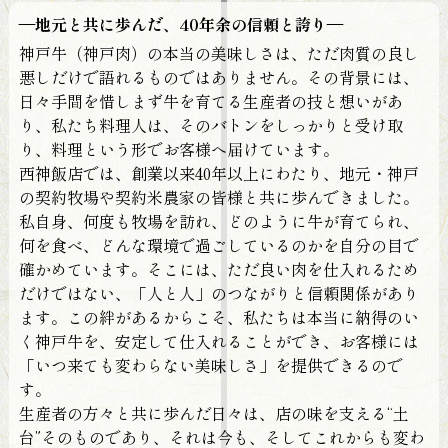
—地元と共に歩んだ、40年余の信頼と誇り—
神戸牛（神戸肉）の本当の美味しさは、ただ肉質の良し
悪しだけで語れるものではありません。その背景には、
日々手間を惜しまず牛を育てる生産者の技と想いがあ
り、私たち料理人は、そのバトンをしっかりと受け取
り、料理という形でお客様へ届けています。
西神飯店では、創業以来40年以上にわたり、地元・神戸
の契約牧場や契約米農家の皆様と共に歩んできました。
私自身、何度も牧場を訪れ、どのように牛が育てられ、
何を食べ、どんな環境で過ごしているのかを自分の目で
確かめています。そこには、ただ良い肉を仕入れるため
だけではない、「人と人」のつながりと信頼関係があり
ます。この絆があるからこそ、私たちは本当に納得のい
く神戸牛を、安定して仕入れることができ、お客様には
「いつ来ても変わらない美味しさ」を提供できるので
す。
生産者の方々と共に歩んだ日々は、店の味を支える“土
台”そのものであり、それは今も、そしてこれからも変わ