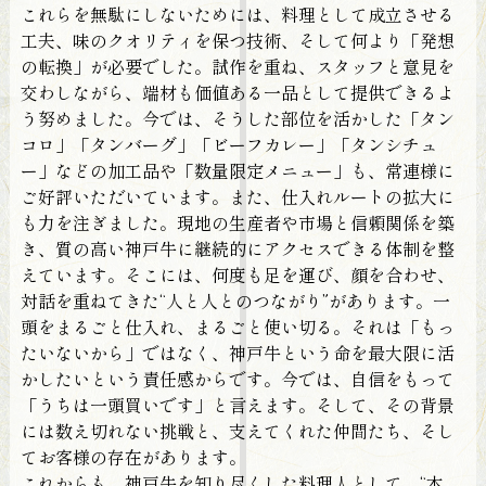
これらを無駄にしないためには、料理として成立させる
工夫、味のクオリティを保つ技術、そして何より「発想
の転換」が必要でした。試作を重ね、スタッフと意見を
交わしながら、端材も価値ある一品として提供できるよ
う努めました。今では、そうした部位を活かした「タン
コロ」「タンバーグ」「ビーフカレー」「タンシチュ
ー」などの加工品や「数量限定メニュー」も、常連様に
ご好評いただいています。また、仕入れルートの拡大に
も力を注ぎました。現地の生産者や市場と信頼関係を築
き、質の高い神戸牛に継続的にアクセスできる体制を整
えています。そこには、何度も足を運び、顔を合わせ、
対話を重ねてきた“人と人とのつながり”があります。一
頭をまるごと仕入れ、まるごと使い切る。それは「もっ
たいないから」ではなく、神戸牛という命を最大限に活
かしたいという責任感からです。今では、自信をもって
「うちは一頭買いです」と言えます。そして、その背景
には数え切れない挑戦と、支えてくれた仲間たち、そし
てお客様の存在があります。
これからも、神戸牛を知り尽くした料理人として、“本