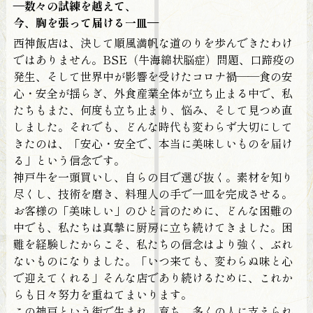
—数々の試練を越えて、
今、胸を張って届ける一皿—
西神飯店は、決して順風満帆な道のりを歩んできたわけ
ではありません。BSE（牛海綿状脳症）問題、口蹄疫の
発生、そして世界中が影響を受けたコロナ禍——食の安
心・安全が揺らぎ、外食産業全体が立ち止まる中で、私
たちもまた、何度も立ち止まり、悩み、そして見つめ直
しました。それでも、どんな時代も変わらず大切にして
きたのは、「安心・安全で、本当に美味しいものを届け
る」という信念です。
神戸牛を一頭買いし、自らの目で選び抜く。素材を知り
尽くし、技術を磨き、料理人の手で一皿を完成させる。
お客様の「美味しい」のひと言のために、どんな困難の
中でも、私たちは真摯に厨房に立ち続けてきました。困
難を経験したからこそ、私たちの信念はより強く、ぶれ
ないものになりました。「いつ来ても、変わらぬ味と心
で迎えてくれる」そんな店であり続けるために、これか
らも日々努力を重ねてまいります。
この神戸という街で生まれ、育ち、多くの人に支えられ