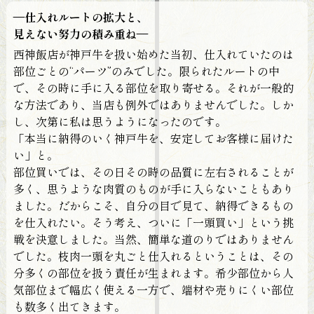
—仕入れルートの拡大と、
見えない努力の積み重ね—
西神飯店が神戸牛を扱い始めた当初、仕入れていたのは
部位ごとの“パーツ”のみでした。限られたルートの中
で、その時に手に入る部位を取り寄せる。それが一般的
な方法であり、当店も例外ではありませんでした。しか
し、次第に私は思うようになったのです。
「本当に納得のいく神戸牛を、安定してお客様に届けた
い」と。
部位買いでは、その日その時の品質に左右されることが
多く、思うような肉質のものが手に入らないこともあり
ました。だからこそ、自分の目で見て、納得できるもの
を仕入れたい。そう考え、ついに「一頭買い」という挑
戦を決意しました。当然、簡単な道のりではありません
でした。枝肉一頭を丸ごと仕入れるということは、その
分多くの部位を扱う責任が生まれます。希少部位から人
気部位まで幅広く使える一方で、端材や売りにくい部位
も数多く出てきます。