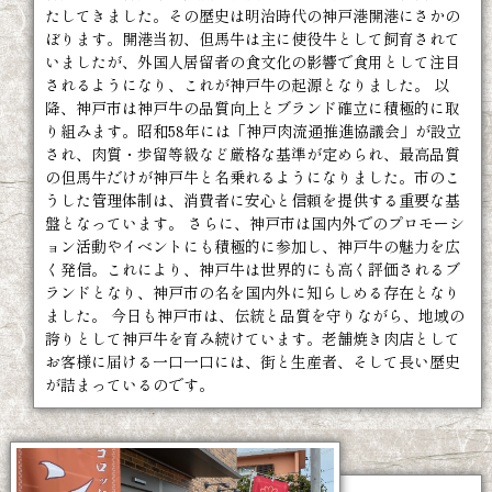
たしてきました。その歴史は明治時代の神戸港開港にさかの
ぼります。開港当初、但馬牛は主に使役牛として飼育されて
いましたが、外国人居留者の食文化の影響で食用として注目
されるようになり、これが神戸牛の起源となりました。 以
降、神戸市は神戸牛の品質向上とブランド確立に積極的に取
り組みます。昭和58年には「神戸肉流通推進協議会」が設立
され、肉質・歩留等級など厳格な基準が定められ、最高品質
の但馬牛だけが神戸牛と名乗れるようになりました。市のこ
うした管理体制は、消費者に安心と信頼を提供する重要な基
盤となっています。 さらに、神戸市は国内外でのプロモーシ
ョン活動やイベントにも積極的に参加し、神戸牛の魅力を広
く発信。これにより、神戸牛は世界的にも高く評価されるブ
ランドとなり、神戸市の名を国内外に知らしめる存在となり
ました。 今日も神戸市は、伝統と品質を守りながら、地域の
誇りとして神戸牛を育み続けています。老舗焼き肉店として
お客様に届ける一口一口には、街と生産者、そして長い歴史
が詰まっているのです。