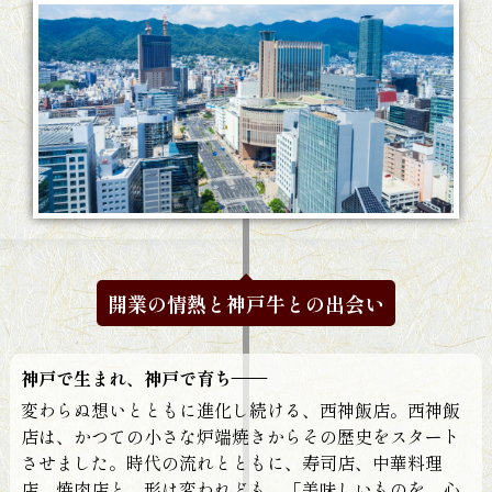
開業の情熱と神戸牛との出会い
神戸で生まれ、神戸で育ち——
変わらぬ想いとともに進化し続ける、西神飯店。西神飯
店は、かつての小さな炉端焼きからその歴史をスタート
させました。時代の流れとともに、寿司店、中華料理
店、焼肉店と、形は変われども、「美味しいものを、心