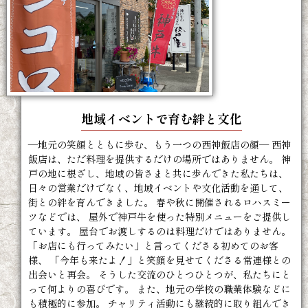
地域イベントで育む絆と文化
—地元の笑顔とともに歩む、もう一つの西神飯店の顔— 西神
飯店は、ただ料理を提供するだけの場所ではありません。 神
戸の地に根ざし、地域の皆さまと共に歩んできた私たちは、
日々の営業だけでなく、地域イベントや文化活動を通して、
街との絆を育んできました。 春や秋に開催されるロハスミー
ツなどでは、 屋外で神戸牛を使った特別メニューをご提供し
ています。 屋台でお渡しするのは料理だけではありません。
「お店にも行ってみたい」と言ってくださる初めてのお客
様、 「今年も来たよ！」と笑顔を見せてくださる常連様との
出会いと再会。 そうした交流のひとつひとつが、私たちにと
って何よりの喜びです。 また、地元の学校の職業体験などに
も積極的に参加。 チャリティ活動にも継続的に取り組んでき