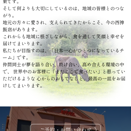
束です。
そして何よりも大切にしているのは、地域の皆様とのつな
がり。
地元の方々に愛され、支えられてきたからこそ、今の西神
飯店があります。
これからも地域に根ざしながら、食を通して笑顔と幸せを
届けてまいります。
私たちが目指すのは、「日本一心がひとつになっているチ
ーム」です。
仲間同士が夢を語り合い、助け合い、高め合える環境の中
で、
世界中のお客様に「またここで食べたい」と思ってい
ただけるような
心からのおもてなしと、最高の一皿をお届
けしてまいります。
ご予約・お問い合わせ