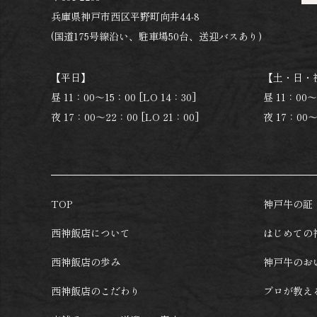
兵庫県神戸市西区平野町向井44-8
(国道175号線沿い、駐車場50台、送迎バスあり)
【平日】
【土・日・
昼 11：00～15：00 [LO 14：30]
昼 11：00～
夜 17：00～22：00 [LO 21：00]
夜 17：00～
TOP
神戸牛の証
西神飯店について
はじめての
西神飯店の歩み
神戸牛のお
西神飯店のこだわり
プロが教え